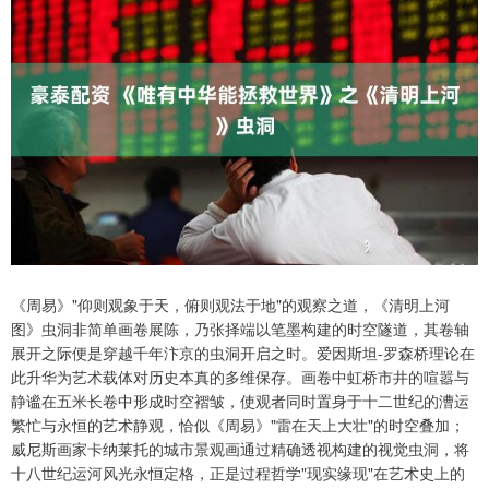
《周易》"仰则观象于天，俯则观法于地"的观察之道，《清明上河
图》虫洞非简单画卷展陈，乃张择端以笔墨构建的时空隧道，其卷轴
展开之际便是穿越千年汴京的虫洞开启之时。爱因斯坦-罗森桥理论在
此升华为艺术载体对历史本真的多维保存。画卷中虹桥市井的喧嚣与
静谧在五米长卷中形成时空褶皱，使观者同时置身于十二世纪的漕运
繁忙与永恒的艺术静观，恰似《周易》"雷在天上大壮"的时空叠加；
威尼斯画家卡纳莱托的城市景观画通过精确透视构建的视觉虫洞，将
十八世纪运河风光永恒定格，正是过程哲学"现实缘现"在艺术史上的