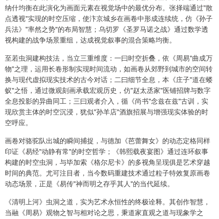
纳什均衡在此演化为画面元素在视觉场中的最优分布。张择端通过"散
点透视"实现的时空压缩，使汴京城乡在画卷中形成连续统，仿《孙子
兵法》"率然之势"的布局智慧；乌切罗《圣罗马诺之战》通过数学透
视构建的战争场景重组，达成视觉叙事的混合策略均衡。
至若虫洞建构技法，当立三重维度：一曰时空折叠，依《周易"曲成万
物"之理，运用长卷形制实现时间流动，如画卷从郊野到城市的空间转
换与现代虚拟现实技术的古今对话；二曰细节全息，本《庄子"道在蝼
蚁"之悟，通过微观刻画承载宏观历史，仿"赵太丞家"医铺招牌与数字
全息投影的异曲同工；三曰观者介入，循《尚书"念兹在兹"古训，实
现欣赏主体的时空沉浸，犹似"孙羊店"酒旗招展与增强现实体验的时
空呼应。
画卷对骆驼队出城的瞬间捕捉，与德加《芭蕾舞女》的动态定格同样
印证《易经"动静有常"的时空哲学；《韩熙载夜宴图》通过连环叙事
构建的时空虫洞，与毕加索《格尔尼卡》的多视角呈现俱是艺术穿越
时间的典范。尤可注目者，当今数码重建技术通过粒子特效复原画卷
动态场景，正是《易传"神而明之存乎其人"的当代延续。
《清明上河》虫洞之道，实为艺术永恒性的终极诠释。其创作智慧，
当融《周易》观物之智与相对论之思，秉道家直观之道与现象学之