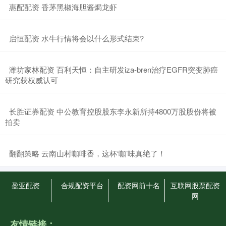
​惠配配资 香茅黑椒海胆酱焗龙虾
​启恒配资 水牛行情将会以什么形式结束?
​潍坊家林配资 百利天恒：自主研发iza-bren治疗EGFR突变肺癌
研究获权威认可
​长胜证券配资 中公教育控股股东李永新所持4800万股股份将被
拍卖
​翻翻策略 云南山村咖啡香，这杯‘咖’味真绝了！
盈亚配资
合规配资平台
配资网前十名
互联网股票配资
网
友情链接：