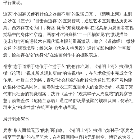
平行显现。
道家"小国寡民使有什伯之器而不用"的返璞归真，《清明上河》虫洞
之妙在《庄子》"目击而道存"的直观智慧，通过艺术直观抵达历史本
真。西方存在论为用，梅洛-庞蒂"知觉现象学"在此具象为观画者在视
觉场中的身体性穿越。画卷对汴河舟楫"二十四槽皆见"的微观描绘，
使宋代内河航运技术在现代观者眼前重新激活，暗合《道德经》"微妙
玄通"的观察境界；维米尔《代尔夫特风景》通过光影构建的时空胶
囊，恰如存在论"肉身化"在油画创作中的极致表达。
儒家"志于道据于德依于仁游于艺"的创作准则，《清明上河》虫洞须
循《论语》"视其所以观其所由"的审视精神，在艺术欣赏中完成文化
传承。社群主义为络，泰勒"社会想象"在此转化为通过艺术符号构建
的集体记忆共同体。画卷对士农工商五百余人的全景记录，构建了宋
代市民社会的视觉档案，践行《孟子》"观其眸子人焉廋哉"的观察智
慧；勃鲁盖尔《尼德兰谚语》通过民俗场景凝聚的族群认同，仿若社
群主义"构成性善"在绘画中的生动呈现。
展开剩余52%
兵家"形人而我无形"的构图谋略。《清明上河》虫洞当如孙子"形兵之
极至于无形"的布局艺术，在有限画幅中容纳无限时空。博弈论为器，