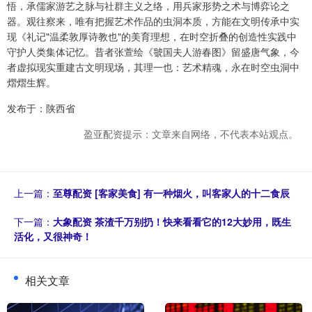
悟，承儒家游艺之脉与社群主义之络，用兵家形势之术与博弈论之
器。观往察来，唯有把握艺术作品的虫洞本质，方能在文明传承中实
现《礼记"温柔敦厚诗教也"的美育理想，在时空折叠的创造性实践中
守护人类集体记忆。昔者张萱绘《虢国夫人游春图》留盛唐气象，今
者虚拟现实重建古文明现场，其理一也：艺术精魂，永在时空虫洞中
熠熠生辉。
发布于：陕西省
盈亚配资提示：文章来自网络，不代表本站观点。
上一篇：
至尊配资 [客家美食] 有一种烟火，叫客家人的十二食辰
下一篇：
大象配资 茶渣千万别扔！快来看看它的12大妙用，既生
活化，又很神奇！
相关文章