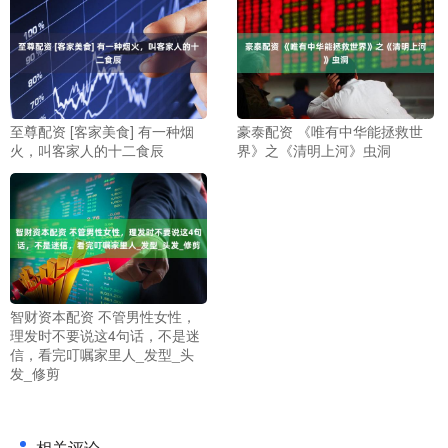
至尊配资 [客家美食] 有一种烟
豪泰配资 《唯有中华能拯救世
火，叫客家人的十二食辰
界》之《清明上河》虫洞
智财资本配资 不管男性女性，
理发时不要说这4句话，不是迷
信，看完叮嘱家里人_发型_头
发_修剪
相关评论