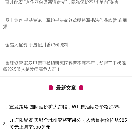
​富才配资 “入住亚朵遭离谱走光”，隐私保护不能“单向”妥协
​及十策略 书法评论：军旅书法家刘德明将军书法作品欣赏 布朋
振
​金猎人配资 于晟记川香鸡柳腌料
​鑫旺资管 武汉甲康甲状腺研究院科普不痛不痒，却得了甲状腺
癌?这5类人是发病高危人群！
最新文章
宣发策略 国际油价扩大跌幅，WTI原油期货价格跌3%
1、
九连阳配资 美银全球研究将苹果公司股票目标价位从325
2、
美元上调至330美元